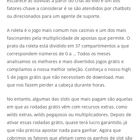
esclarece as dúvidas a partir do chat ao vivo e um dos
fatores-chave a considerar é se são atendidos por chatbots
ou direcionados para um agente de suporte.
A roleta é o jogo mais comum nos casinos e um dos mais
fascinantes pela multiplicidade de apostas que permite. O
prato da roleta está dividido em 37 compartimentos a que
correspondem números de 0 a … Todos os meses
analisamos os melhores e mais divertidos jogos grátis e
compilamos a nossa melhor seleção. Conheça o nosso high
5 de jogos grátis que não necessitam de download, mas
que nos fazem perder a cabeça durante horas.
No entanto, algumas das slots que mais pagam são aquelas
em que as rodadas grátis vêm com recursos extras, como
wilds extras, wilds pegajosos ou multiplicadores. Depois de
ativar essas rodadas grátis, quase terá lucro garantido, já
que não precisa apostar nada para ganhar. Agora que
cobrimos os fatores que afetam como os ganhos de slot são