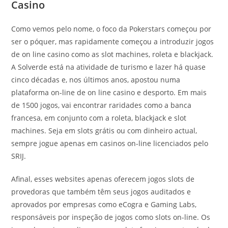
Casino
Como vemos pelo nome, o foco da Pokerstars começou por
ser o póquer, mas rapidamente começou a introduzir jogos
de on line casino como as slot machines, roleta e blackjack.
A Solverde está na atividade de turismo e lazer há quase
cinco décadas e, nos últimos anos, apostou numa
plataforma on-line de on line casino e desporto. Em mais
de 1500 jogos, vai encontrar raridades como a banca
francesa, em conjunto com a roleta, blackjack e slot
machines. Seja em slots grátis ou com dinheiro actual,
sempre jogue apenas em casinos on-line licenciados pelo
SRIJ.
Afinal, esses websites apenas oferecem jogos slots de
provedoras que também têm seus jogos auditados e
aprovados por empresas como eCogra e Gaming Labs,
responsáveis por inspeção de jogos como slots on-line. Os