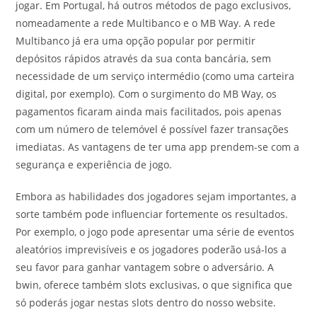
jogar. Em Portugal, há outros métodos de pago exclusivos,
nomeadamente a rede Multibanco e o MB Way. A rede
Multibanco já era uma opção popular por permitir
depósitos rápidos através da sua conta bancária, sem
necessidade de um serviço intermédio (como uma carteira
digital, por exemplo). Com o surgimento do MB Way, os
pagamentos ficaram ainda mais facilitados, pois apenas
com um número de telemóvel é possível fazer transações
imediatas. As vantagens de ter uma app prendem-se com a
segurança e experiência de jogo.
Embora as habilidades dos jogadores sejam importantes, a
sorte também pode influenciar fortemente os resultados.
Por exemplo, o jogo pode apresentar uma série de eventos
aleatórios imprevisíveis e os jogadores poderão usá-los a
seu favor para ganhar vantagem sobre o adversário. A
bwin, oferece também slots exclusivas, o que significa que
só poderás jogar nestas slots dentro do nosso website.