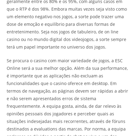
geralmente entre os 80% e os 95%, com alguns casos em
que o RTP é dos 98%. Embora muitas vezes seja visto como
um elemento negativo nos jogos, a sorte pode trazer uma
dose de emoção e equilíbrio para diversas formas de
entretenimento. Seja nos jogos de tabuleiro, de on line
casino ou no mundo digital dos videojogos, a sorte sempre
terá um papel importante no universo dos jogos.
Se procura o casino com maior variedade de jogos, a ESC
Online será a sua melhor opção. Além da sua performance,
é importante que as aplicações não excluam as
funcionalidades que o casino oferece em desktop. Em
termos de navegação, as páginas devem ser rápidas a abrir
e não serem apresentados erros de sistema
frequentemente. A equipa gosta, ainda, de dar relevo às
opiniões pessoais dos jogadores e perceber quais as
situações indesejadas mais recorrentes, através de fóruns
destinados a evaluations das marcas. Por norma, a equipa