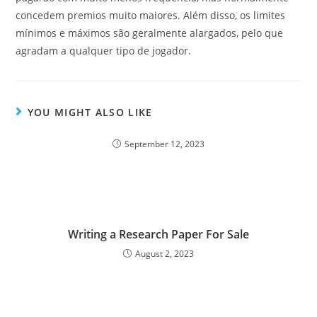
concedem premios muito maiores. Além disso, os limites
mínimos e máximos são geralmente alargados, pelo que
agradam a qualquer tipo de jogador.
YOU MIGHT ALSO LIKE
September 12, 2023
Writing a Research Paper For Sale
August 2, 2023