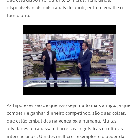
disponíveis mais dois canais de apoio, entre o email e o
formulário.
As hipóteses são de que isso seja muito mais antigo, já que
competir e ganhar dinheiro competindo, são duas coisas,
que estão embutidas na genealogia humana. Muitas
atividades ultrapassam barreiras linguísticas e culturas
internacionais. Um dos melhores exemplos é o poder da