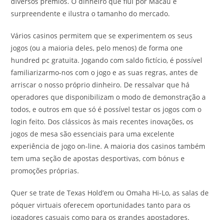
diversos prémios. O dinheiro que flui por Macau é
surpreendente e ilustra o tamanho do mercado.
Vários casinos permitem que se experimentem os seus
jogos (ou a maioria deles, pelo menos) de forma one
hundred pc gratuita. Jogando com saldo fictício, é possível
familiarizarmo-nos com o jogo e as suas regras, antes de
arriscar o nosso próprio dinheiro. De ressalvar que há
operadores que disponibilizam o modo de demonstração a
todos, e outros em que só é possível testar os jogos com o
login feito. Dos clássicos às mais recentes inovações, os
jogos de mesa são essenciais para uma excelente
experiência de jogo on-line. A maioria dos casinos também
tem uma seção de apostas desportivas, com bónus e
promoções próprias.
Quer se trate de Texas Hold’em ou Omaha Hi-Lo, as salas de
póquer virtuais oferecem oportunidades tanto para os
jogadores casuais como para os grandes apostadores.