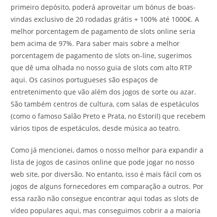
primeiro depósito, poderá aproveitar um bónus de boas-
vindas exclusivo de 20 rodadas grátis + 100% até 1000€. A
melhor porcentagem de pagamento de slots online seria
bem acima de 97%. Para saber mais sobre a melhor
porcentagem de pagamento de slots on-line, sugerimos
que dê uma olhada no nosso guia de slots com alto RTP
aqui. Os casinos portugueses são espaços de
entretenimento que vão além dos jogos de sorte ou azar.
São também centros de cultura, com salas de espetáculos
(como o famoso Salão Preto e Prata, no Estoril) que recebem
vários tipos de espetáculos, desde música ao teatro.
Como já mencionei, damos o nosso melhor para expandir a
lista de jogos de casinos online que pode jogar no nosso
web site, por diversão. No entanto, isso é mais fácil com os
jogos de alguns fornecedores em comparação a outros. Por
essa razão não consegue encontrar aqui todas as slots de
vídeo populares aqui, mas conseguimos cobrir a a maioria