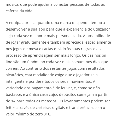
música, que pode ajudar a conectar pessoas de todas as
esferas da vida.
A equipa aprecia quando uma marca despende tempo a
desenvolver a sua app para que a experiência do utilizador
seja cada vez melhor e mais personalizada. A possibilidade
de jogar gratuitamente é também apreciada, especialmente
nos jogos de mesa e cartas devido às suas regras e ao
processo de aprendizagem ser mais longo. Os casinos on-
line são um fenómeno cada vez mais comum nos dias que
correm. Ao contrário dos restantes jogos com resultados
aleatórios, esta modalidade exige que o jogador seja
inteligente e pondere todos os seus movimentos. A
variedade dos pagamento é de louvar, e, como se não
bastasse, é a única casa cujos depósitos começam a partir
de 1€ para todos os métodos. Os levantamentos podem ser
feitos através de carteiras digitais e transferência, com o
valor mínimo de zero,01€.