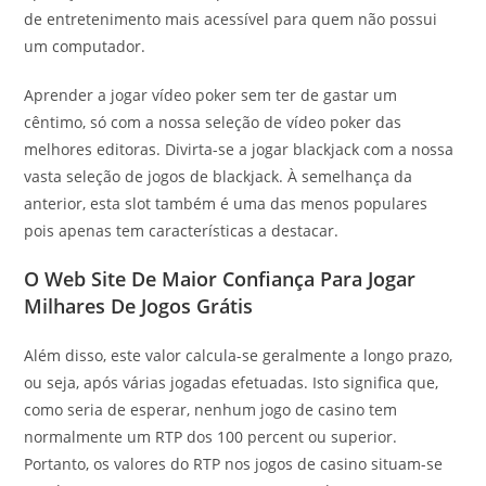
de entretenimento mais acessível para quem não possui
um computador.
Aprender a jogar vídeo poker sem ter de gastar um
cêntimo, só com a nossa seleção de vídeo poker das
melhores editoras. Divirta-se a jogar blackjack com a nossa
vasta seleção de jogos de blackjack. À semelhança da
anterior, esta slot também é uma das menos populares
pois apenas tem características a destacar.
O Web Site De Maior Confiança Para Jogar
Milhares De Jogos Grátis
Além disso, este valor calcula-se geralmente a longo prazo,
ou seja, após várias jogadas efetuadas. Isto significa que,
como seria de esperar, nenhum jogo de casino tem
normalmente um RTP dos 100 percent ou superior.
Portanto, os valores do RTP nos jogos de casino situam-se