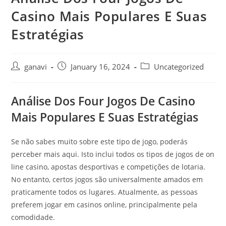
Casino Mais Populares E Suas
Estratégias
ganavi
January 16, 2024
Uncategorized
Análise Dos Four Jogos De Casino
Mais Populares E Suas Estratégias
Se não sabes muito sobre este tipo de jogo, poderás
perceber mais aqui. Isto inclui todos os tipos de jogos de on
line casino, apostas desportivas e competições de lotaria.
No entanto, certos jogos são universalmente amados em
praticamente todos os lugares. Atualmente, as pessoas
preferem jogar em casinos online, principalmente pela
comodidade.