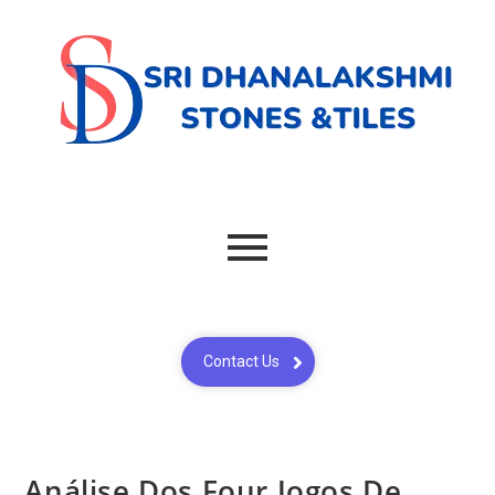
Contact Us
Análise Dos Four Jogos De