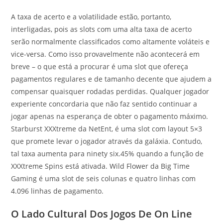
A taxa de acerto e a volatilidade estão, portanto,
interligadas, pois as slots com uma alta taxa de acerto
serão normalmente classificados como altamente voláteis e
vice-versa. Como isso provavelmente não acontecerá em
breve – o que está a procurar é uma slot que ofereça
pagamentos regulares e de tamanho decente que ajudem a
compensar quaisquer rodadas perdidas. Qualquer jogador
experiente concordaria que não faz sentido continuar a
jogar apenas na esperança de obter o pagamento máximo.
Starburst XXXtreme da NetEnt, é uma slot com layout 5×3
que promete levar o jogador através da galáxia. Contudo,
tal taxa aumenta para ninety six.45% quando a função de
XXXtreme Spins está ativada. Wild Flower da Big Time
Gaming é uma slot de seis colunas e quatro linhas com
4.096 linhas de pagamento.
O Lado Cultural Dos Jogos De On Line