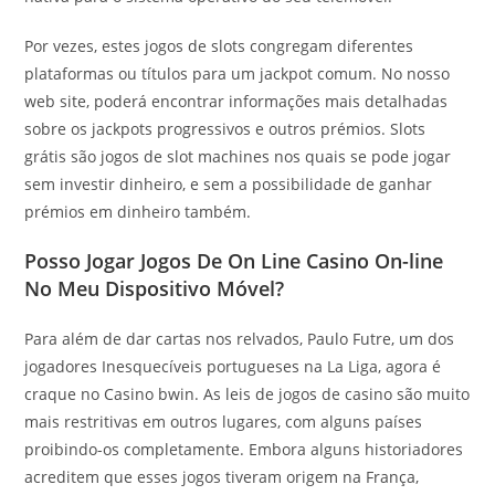
Por vezes, estes jogos de slots congregam diferentes
plataformas ou títulos para um jackpot comum. No nosso
web site, poderá encontrar informações mais detalhadas
sobre os jackpots progressivos e outros prémios. Slots
grátis são jogos de slot machines nos quais se pode jogar
sem investir dinheiro, e sem a possibilidade de ganhar
prémios em dinheiro também.
Posso Jogar Jogos De On Line Casino On-line
No Meu Dispositivo Móvel?
Para além de dar cartas nos relvados, Paulo Futre, um dos
jogadores Inesquecíveis portugueses na La Liga, agora é
craque no Casino bwin. As leis de jogos de casino são muito
mais restritivas em outros lugares, com alguns países
proibindo-os completamente. Embora alguns historiadores
acreditem que esses jogos tiveram origem na França,