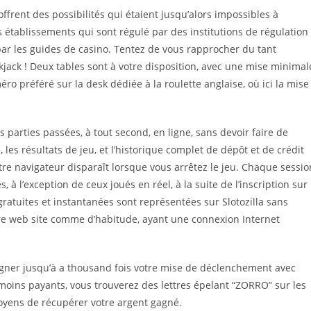
frent des possibilités qui étaient jusqu’alors impossibles à
s établissements qui sont régulé par des institutions de régulation
par les guides de casino. Tentez de vous rapprocher du tant
kjack ! Deux tables sont à votre disposition, avec une mise minimal
ro préféré sur la desk dédiée à la roulette anglaise, où ici la mise
parties passées, à tout second, en ligne, sans devoir faire de
 les résultats de jeu, et l’historique complet de dépôt et de crédit
tre navigateur disparaît lorsque vous arrêtez le jeu. Chaque sessio
à l’exception de ceux joués en réel, à la suite de l’inscription sur
gratuites et instantanées sont représentées sur Slotozilla sans
notre web site comme d’habitude, ayant une connexion Internet
gagner jusqu’à a thousand fois votre mise de déclenchement avec
moins payants, vous trouverez des lettres épelant “ZORRO” sur les
oyens de récupérer votre argent gagné.