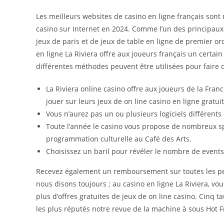
Les meilleurs websites de casino en ligne français sont
casino sur Internet en 2024. Comme l’un des principaux s
jeux de paris et de jeux de table en ligne de premier ord
en ligne La Riviera offre aux joueurs français un certa
différentes méthodes peuvent être utilisées pour faire d
La Riviera online casino offre aux joueurs de la Fr
jouer sur leurs jeux de on line casino en ligne gratuit
Vous n’aurez pas un ou plusieurs logiciels différents
Toute l’année le casino vous propose de nombreux spec
programmation culturelle au Café des Arts.
Choisissez un baril pour révéler le nombre de event
Recevez également un remboursement sur toutes les per
nous disons toujours ; au casino en ligne La Riviera, vo
plus d’offres gratuites de jeux de on line casino. Cinq 
les plus réputés notre revue de la machine à sous Hot Fru