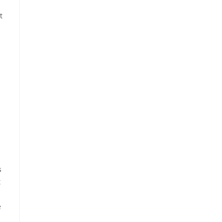
t
s
t
e