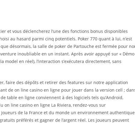
cier et vous déclencherez l’une des fonctions bonus disponibles
oisi au hasard parmi cinq potentiels. Poker 770 quant à lui, n’est
er que désormais, la salle de poker de Partouche est fermée pour no
 aventure inoubliable en un instant. Après avoir appuyé sur « Démo
 la model en réel), l’interaction s’exécutera directement, sans
, faire des dépôts et retirer des features sur notre application
nt de on line casino en ligne pour jouer dans la version cell ; dan
 de table en ligne conviennent à des logiciels tels qu’Android,
u on line casino en ligne La Riviera, rendez-vous sur
 aux joueurs de la France et du monde un environnement authentique
gratuits préférés et gagner de l’argent réel. Les joueurs peuvent