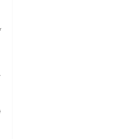
r
,
é