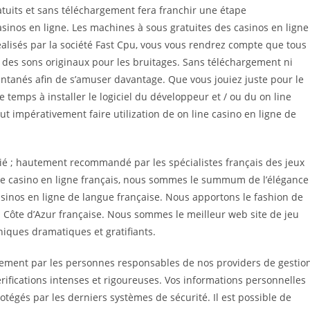
ratuits et sans téléchargement fera franchir une étape
casinos en ligne. Les machines à sous gratuites des casinos en ligne
éalisés par la société Fast Cpu, vous vous rendrez compte que tous
 des sons originaux pour les bruitages. Sans téléchargement ni
tantanés afin de s’amuser davantage. Que vous jouiez juste pour le
 temps à installer le logiciel du développeur et / ou du on line
faut impérativement faire utilization de on line casino en ligne de
écié ; hautement recommandé par les spécialistes français des jeux
ine casino en ligne français, nous sommes le summum de l’élégance
asinos en ligne de langue française. Nous apportons le fashion de
 la Côte d’Azur française. Nous sommes le meilleur web site de jeu
hiques dramatiques et gratifiants.
quement par les personnes responsables de nos providers de gestio
ifications intenses et rigoureuses. Vos informations personnelles
otégés par les derniers systèmes de sécurité. Il est possible de