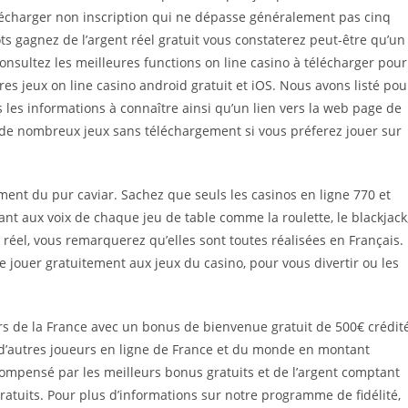
lécharger non inscription qui ne dépasse généralement pas cinq
ts gagnez de l’argent réel gratuit vous constaterez peut-être qu’un
onsultez les meilleures functions on line casino à télécharger pour
es jeux on line casino android gratuit et iOS. Nous avons listé pou
s les informations à connaître ainsi qu’un lien vers la web page de
de nombreux jeux sans téléchargement si vous préferez jouer sur
ent du pur caviar. Sachez que seuls les casinos en ligne 770 et
ant aux voix de chaque jeu de table comme la roulette, le blackjack
o réel, vous remarquerez qu’elles sont toutes réalisées en Français.
ouer gratuitement aux jeux du casino, pour vous divertir ou les
urs de la France avec un bonus de bienvenue gratuit de 500€ crédit
z d’autres joueurs en ligne de France et du monde en montant
compensé par les meilleurs bonus gratuits et de l’argent comptant
ratuits. Pour plus d’informations sur notre programme de fidélité,