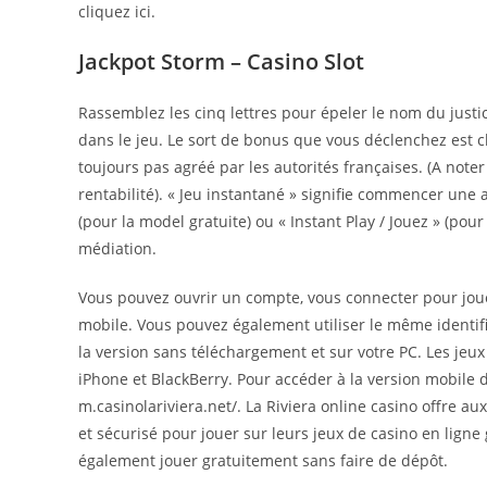
cliquez ici.
Jackpot Storm – Casino Slot
Rassemblez les cinq lettres pour épeler le nom du justi
dans le jeu. Le sort de bonus que vous déclenchez est ch
toujours pas agréé par les autorités françaises. (A not
rentabilité). « Jeu instantané » signifie commencer une
(pour la model gratuite) ou « Instant Play / Jouez » (pour
médiation.
Vous pouvez ouvrir un compte, vous connecter pour jouer
mobile. Vous pouvez également utiliser le même identifia
la version sans téléchargement et sur votre PC. Les jeux
iPhone et BlackBerry. Pour accéder à la version mobile d
m.casinolariviera.net/. La Riviera online casino offre
et sécurisé pour jouer sur leurs jeux de casino en ligne 
également jouer gratuitement sans faire de dépôt.