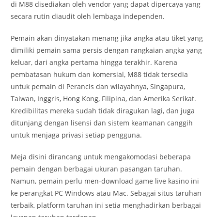
di M88 disediakan oleh vendor yang dapat dipercaya yang
secara rutin diaudit oleh lembaga independen.
Pemain akan dinyatakan menang jika angka atau tiket yang
dimiliki pemain sama persis dengan rangkaian angka yang
keluar, dari angka pertama hingga terakhir. Karena
pembatasan hukum dan komersial, M88 tidak tersedia
untuk pemain di Perancis dan wilayahnya, Singapura,
Taiwan, Inggris, Hong Kong, Filipina, dan Amerika Serikat.
Kredibilitas mereka sudah tidak diragukan lagi, dan juga
ditunjang dengan lisensi dan sistem keamanan canggih
untuk menjaga privasi setiap pengguna.
Meja disini dirancang untuk mengakomodasi beberapa
pemain dengan berbagai ukuran pasangan taruhan.
Namun, pemain perlu men-download game live kasino ini
ke perangkat PC Windows atau Mac. Sebagai situs taruhan
terbaik, platform taruhan ini setia menghadirkan berbagai