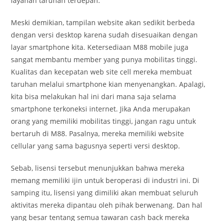
layanan taruhan terdepan.
Meski demikian, tampilan website akan sedikit berbeda
dengan versi desktop karena sudah disesuaikan dengan
layar smartphone kita. Ketersediaan M88 mobile juga
sangat membantu member yang punya mobilitas tinggi.
Kualitas dan kecepatan web site cell mereka membuat
taruhan melalui smartphone kian menyenangkan. Apalagi,
kita bisa melakukan hal ini dari mana saja selama
smartphone terkoneksi internet. Jika Anda merupakan
orang yang memiliki mobilitas tinggi, jangan ragu untuk
bertaruh di M88. Pasalnya, mereka memiliki website
cellular yang sama bagusnya seperti versi desktop.
Sebab, lisensi tersebut menunjukkan bahwa mereka
memang memiliki ijin untuk beroperasi di industri ini. Di
samping itu, lisensi yang dimiliki akan membuat seluruh
aktivitas mereka dipantau oleh pihak berwenang. Dan hal
yang besar tentang semua tawaran cash back mereka