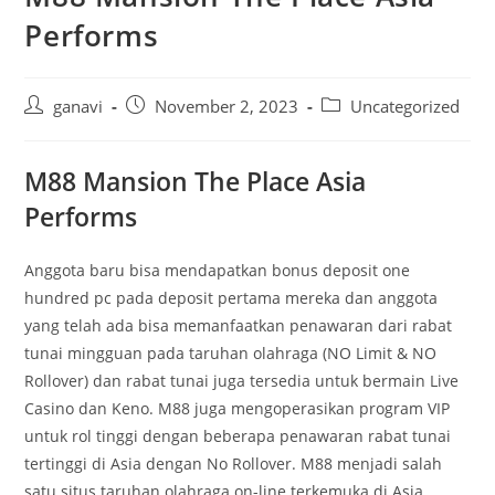
Performs
ganavi
November 2, 2023
Uncategorized
M88 Mansion The Place Asia
Performs
Anggota baru bisa mendapatkan bonus deposit one
hundred pc pada deposit pertama mereka dan anggota
yang telah ada bisa memanfaatkan penawaran dari rabat
tunai mingguan pada taruhan olahraga (NO Limit & NO
Rollover) dan rabat tunai juga tersedia untuk bermain Live
Casino dan Keno. M88 juga mengoperasikan program VIP
untuk rol tinggi dengan beberapa penawaran rabat tunai
tertinggi di Asia dengan No Rollover. M88 menjadi salah
satu situs taruhan olahraga on-line terkemuka di Asia,