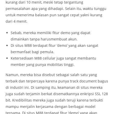
kurang dari 10 menit, meski tetap tergantung
permasalahan apa yang dihadapi. Selain itu, waktu tunggu
untuk menerima balasan pun sangat cepat yakni kurang
dari 4 menit.
Sebab, mereka memiliki fitur demo yang dapat
dimainkan tanpa harusmembuat akun.
Di situs M88 terdapat fitur ‘demo’ yang akan sangat
bermanfaat bagi pemula.
Ketersediaan M88 cellular juga sangat membantu
member yang punya mobilitas tinggi.
Namun, mereka bisa disebut sebagai salah satu yang
terbaik dan terpercaya karena punya track document bagus
di industri ini. Di samping itu, keamanan di situs mereka
juga sudah terjamin berkat disematkannya enkripsi SSL 128
bit. Kredibilitas mereka juga sudah teruji karena terbukti
mampu menjalin kerjasama dengan berbagai model
ternama. Di situs M88 terdapat fitur ‘demo’ yang akan