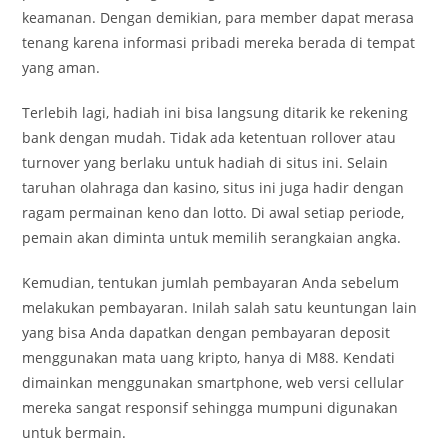
keamanan. Dengan demikian, para member dapat merasa
tenang karena informasi pribadi mereka berada di tempat
yang aman.
Terlebih lagi, hadiah ini bisa langsung ditarik ke rekening
bank dengan mudah. Tidak ada ketentuan rollover atau
turnover yang berlaku untuk hadiah di situs ini. Selain
taruhan olahraga dan kasino, situs ini juga hadir dengan
ragam permainan keno dan lotto. Di awal setiap periode,
pemain akan diminta untuk memilih serangkaian angka.
Kemudian, tentukan jumlah pembayaran Anda sebelum
melakukan pembayaran. Inilah salah satu keuntungan lain
yang bisa Anda dapatkan dengan pembayaran deposit
menggunakan mata uang kripto, hanya di M88. Kendati
dimainkan menggunakan smartphone, web versi cellular
mereka sangat responsif sehingga mumpuni digunakan
untuk bermain.