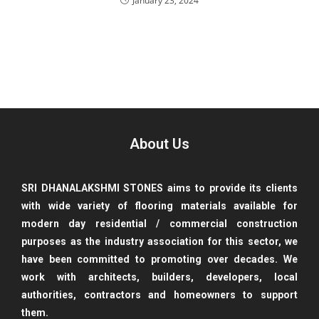
January 23, 2024
About Us
SRI DHANALAKSHMI STONES aims to provide its clients
with wide variety of flooring materials available for
modern day
residential / commercial construction
purposes as the industry association for this sector, we
have been committed to promoting over decades. We
work with architects, builders, developers, local
authorities, contractors and homeowners to support
them.