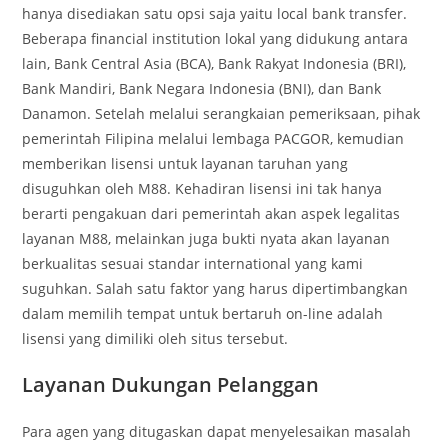
hanya disediakan satu opsi saja yaitu local bank transfer.
Beberapa financial institution lokal yang didukung antara
lain, Bank Central Asia (BCA), Bank Rakyat Indonesia (BRI),
Bank Mandiri, Bank Negara Indonesia (BNI), dan Bank
Danamon. Setelah melalui serangkaian pemeriksaan, pihak
pemerintah Filipina melalui lembaga PACGOR, kemudian
memberikan lisensi untuk layanan taruhan yang
disuguhkan oleh M88. Kehadiran lisensi ini tak hanya
berarti pengakuan dari pemerintah akan aspek legalitas
layanan M88, melainkan juga bukti nyata akan layanan
berkualitas sesuai standar international yang kami
suguhkan. Salah satu faktor yang harus dipertimbangkan
dalam memilih tempat untuk bertaruh on-line adalah
lisensi yang dimiliki oleh situs tersebut.
Layanan Dukungan Pelanggan
Para agen yang ditugaskan dapat menyelesaikan masalah