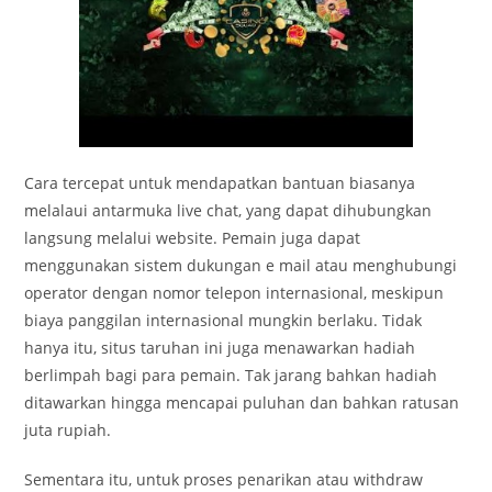
Cara tercepat untuk mendapatkan bantuan biasanya
melalaui antarmuka live chat, yang dapat dihubungkan
langsung melalui website. Pemain juga dapat
menggunakan sistem dukungan e mail atau menghubungi
operator dengan nomor telepon internasional, meskipun
biaya panggilan internasional mungkin berlaku. Tidak
hanya itu, situs taruhan ini juga menawarkan hadiah
berlimpah bagi para pemain. Tak jarang bahkan hadiah
ditawarkan hingga mencapai puluhan dan bahkan ratusan
juta rupiah.
Sementara itu, untuk proses penarikan atau withdraw