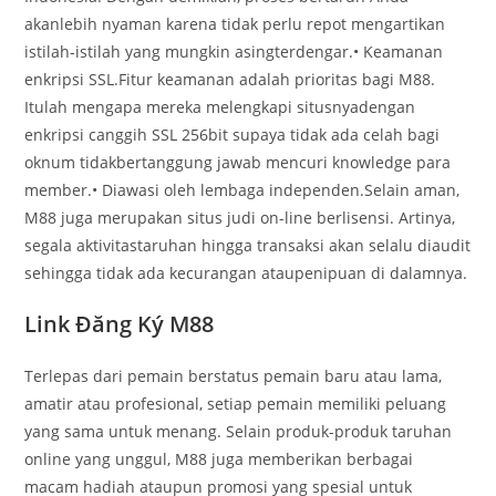
akanlebih nyaman karena tidak perlu repot mengartikan
istilah-istilah yang mungkin asingterdengar.• Keamanan
enkripsi SSL.Fitur keamanan adalah prioritas bagi M88.
Itulah mengapa mereka melengkapi situsnyadengan
enkripsi canggih SSL 256bit supaya tidak ada celah bagi
oknum tidakbertanggung jawab mencuri knowledge para
member.• Diawasi oleh lembaga independen.Selain aman,
M88 juga merupakan situs judi on-line berlisensi. Artinya,
segala aktivitastaruhan hingga transaksi akan selalu diaudit
sehingga tidak ada kecurangan ataupenipuan di dalamnya.
Link Đăng Ký M88
Terlepas dari pemain berstatus pemain baru atau lama,
amatir atau profesional, setiap pemain memiliki peluang
yang sama untuk menang. Selain produk-produk taruhan
online yang unggul, M88 juga memberikan berbagai
macam hadiah ataupun promosi yang spesial untuk